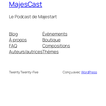
MajesCast
Le Podcast de Majestart
Blog
Évènements
À propos
Boutique
FAQ
Compositions
Auteurs/autrices
Thèmes
Twenty Twenty-Five
Conçu avec
WordPress